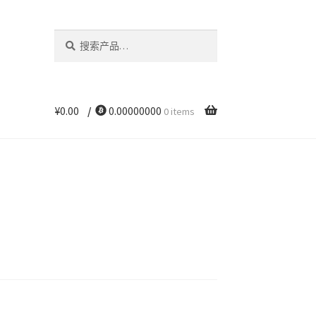
搜
搜
索：
索
¥
0.00
/
0.00000000
0 items