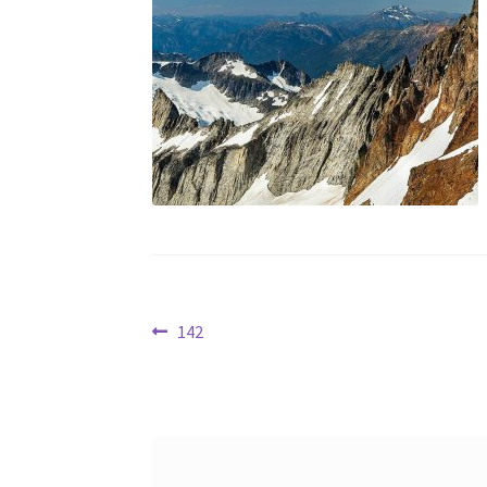
文
Previous
142
post:
章
导
航