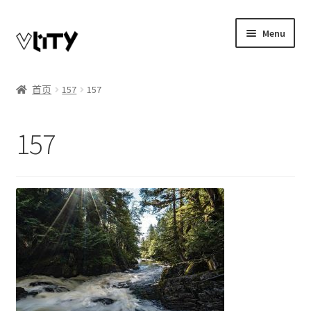
Skip
Skip
Menu
to
to
navigation
content
Expand
我的账户
child
首页
157
157
menu
博客
157
商店
Telegram联系