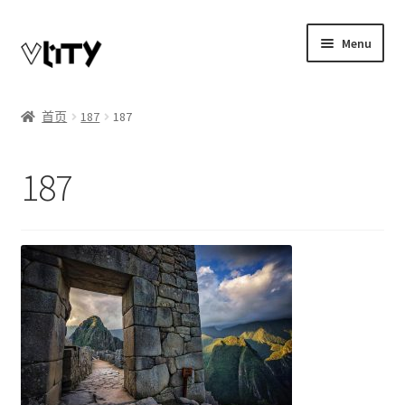
Skip
Skip
Menu
to
to
navigation
content
Expand
我的账户
child
首页
187
187
menu
博客
187
商店
Telegram联系