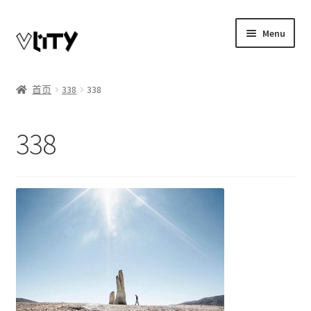
Skip
Skip
Menu
to
to
navigation
content
Expand
我的账户
child
首页
338
338
menu
博客
338
商店
Telegram联系