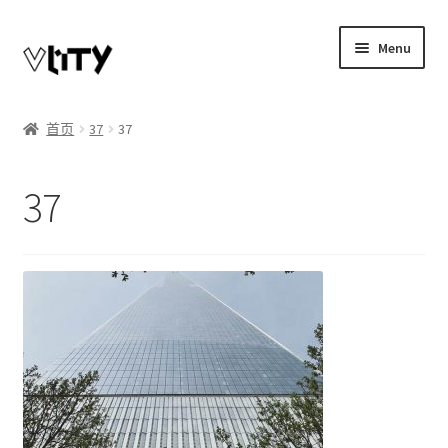
Skip
Skip
Menu
to
to
navigation
content
Expand
我的账户
child
首页
37
37
menu
博客
37
商店
Telegram联系