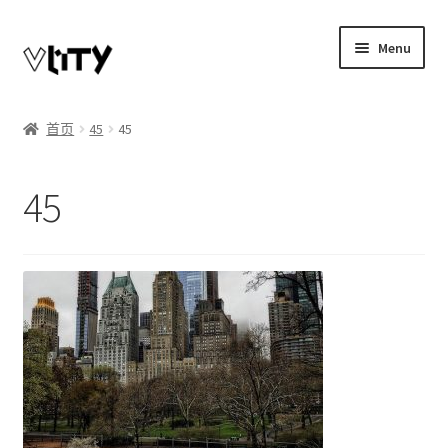
Skip
Skip
Menu
to
to
navigation
content
Expand
我的账户
child
首页
45
45
menu
博客
45
商店
Telegram联系