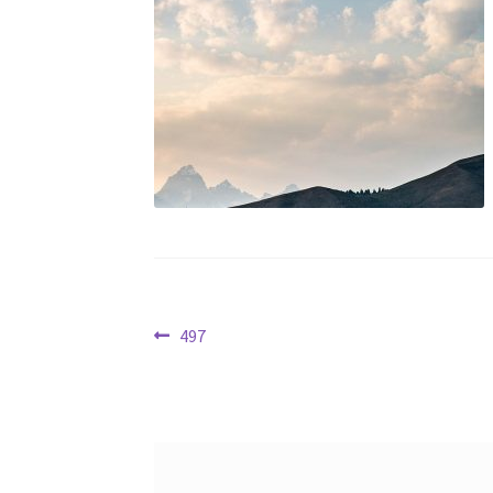
文
Previous
497
post:
章
导
航