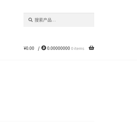
搜
搜
索：
索
¥
0.00
/
0.00000000
0 items