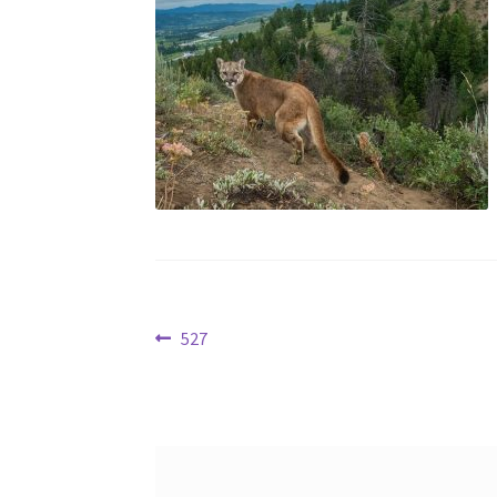
文
Previous
527
post:
章
导
航