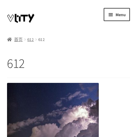
Skip
Skip
Menu
to
to
navigation
content
Expand
我的账户
child
首页
612
612
menu
博客
612
商店
Telegram联系