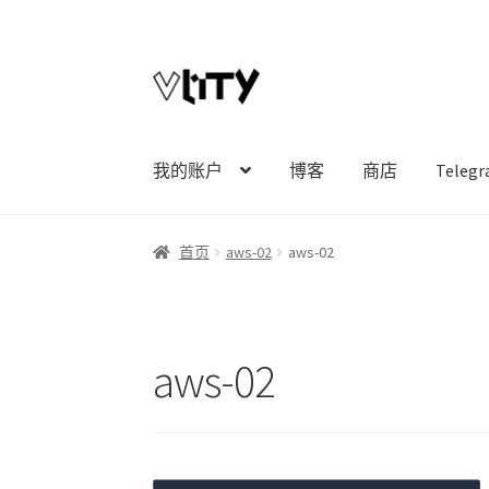
Skip
Skip
to
to
navigation
content
我的账户
博客
商店
Tele
首页
aws-02
aws-02
aws-02