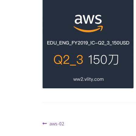
文
Previous
aws-02
post: