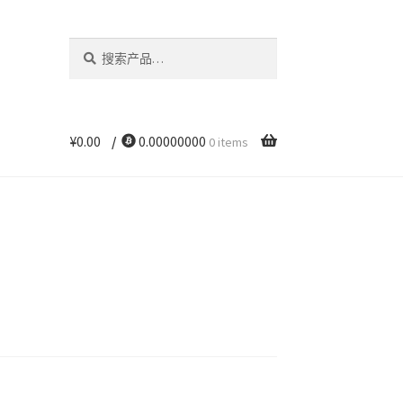
搜
搜
索：
索
¥
0.00
/
0.00000000
0 items