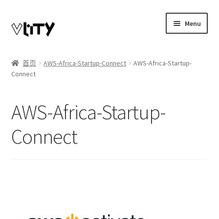
Skip
Skip
Menu
to
to
navigation
content
Expand
我的账户
child
首页
AWS-Africa-Startup-Connect
AWS-Africa-Startup-
menu
Connect
博客
商店
AWS-Africa-Startup-
Telegram联系
Connect