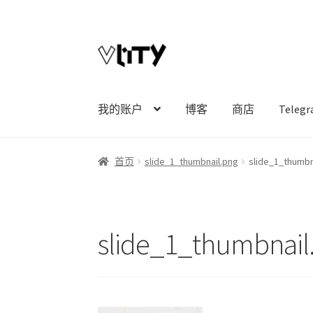
Skip
Skip
to
to
navigation
content
我的账户
博客
商店
Tele
首页
slide_1_thumbnail.png
slide_1_thumbn
slide_1_thumbnail