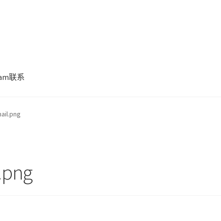
gram联系
ail.png
.png