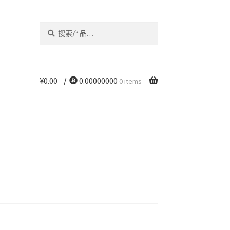
搜
搜
索：
索
¥
0.00
/
0.00000000
0 items