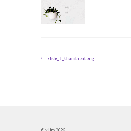
文
Previous
slide_1_thumbnail.png
post:
章
导
航
© vLity 2026